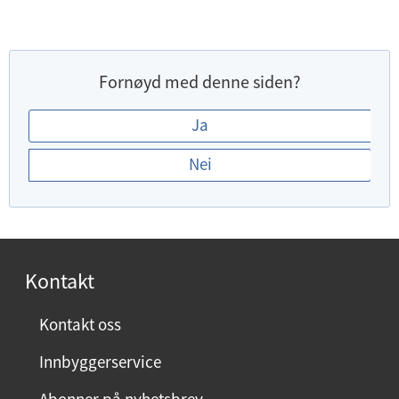
Fornøyd med denne siden?
E
Ja
r
Nei
d
u
f
o
r
Kontakt
n
ø
Kontakt oss
y
Innbyggerservice
d
m
Abonner på nyhetsbrev