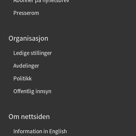
e
Presserom
d
d
e
Organisasjon
n
n
Ledige stillinger
e
Avdelinger
s
i
Politikk
d
Offentlig innsyn
e
n
?
Om nettsiden
V
e
Information in English
l