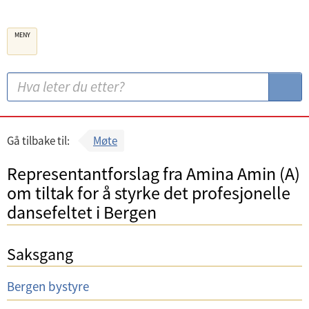
B
MENY
e
r
g
S
S
e
ø
ø
n
k
k
k
:
Gå tilbake til:
Møte
o
Representantforslag fra Amina Amin (A)
m
om tiltak for å styrke det profesjonelle
m
dansefeltet i Bergen
u
n
Saksgang
e
U
Bergen bystyre
t