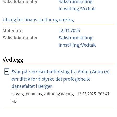
Saksdokumenter
Saksframstilling
a
Innstilling/Vedtak
l
U
Utvalg for finans, kultur og næring
g
t
Møtedato
12.03.2025
v
Saksdokumenter
Saksframstilling
a
Innstilling/Vedtak
l
g
Vedlegg
Svar på representantforslag fra Amina Amin (A)
om tiltak for å styrke det profesjonelle
dansefeltet i Bergen
Utvalg for finans, kultur og næring
12.03.2025
202.47
KB