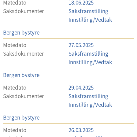
Møtedato
18.06.2025
v
Saksdokumenter
Saksframstilling
a
Innstilling/Vedtak
l
U
Bergen bystyre
g
t
Møtedato
27.05.2025
v
Saksdokumenter
Saksframstilling
a
Innstilling/Vedtak
l
U
Bergen bystyre
g
t
Møtedato
29.04.2025
v
Saksdokumenter
Saksframstilling
a
Innstilling/Vedtak
l
U
Bergen bystyre
g
t
Møtedato
26.03.2025
v