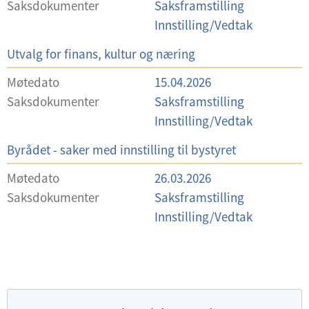
Saksdokumenter
Saksframstilling
a
Innstilling/Vedtak
l
U
Utvalg for finans, kultur og næring
g
t
Møtedato
15.04.2026
v
Saksdokumenter
Saksframstilling
a
Innstilling/Vedtak
l
U
Byrådet - saker med innstilling til bystyret
g
t
Møtedato
26.03.2026
v
Saksdokumenter
Saksframstilling
a
Innstilling/Vedtak
l
g