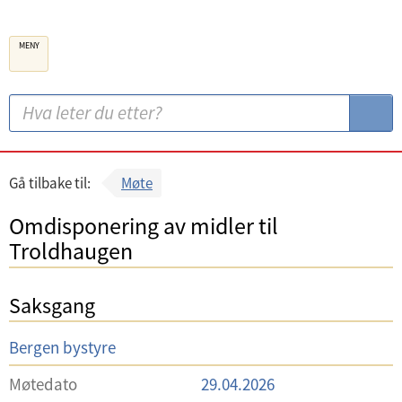
B
MENY
e
r
g
S
S
e
ø
ø
n
k
k
k
:
Gå tilbake til:
Møte
o
Omdisponering av midler til
m
Troldhaugen
m
u
Saksgang
n
e
U
Bergen bystyre
t
Møtedato
29.04.2026
v