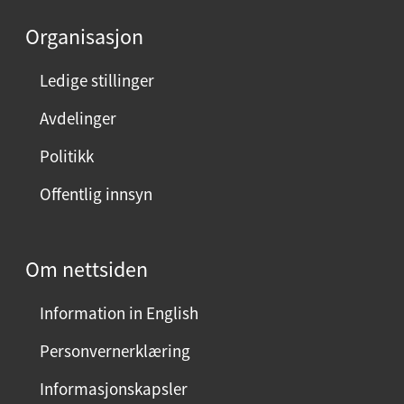
e
Organisasjon
n
n
Ledige stillinger
e
Avdelinger
s
i
Politikk
d
Offentlig innsyn
e
n
?
Om nettsiden
V
e
Information in English
l
g
Personvernerklæring
j
Informasjonskapsler
a