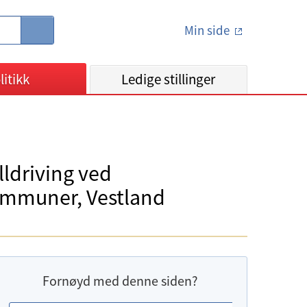
Min side
S
ø
k
litikk
Ledige stillinger
lldriving ved
kommuner, Vestland
Fornøyd med denne siden?