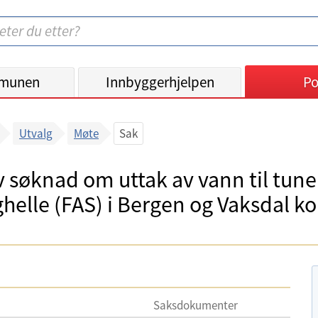
munen
Innbyggerhjelpen
Po
Utvalg
Møte
Sak
v søknad om uttak av vann til tune
ghelle (FAS) i Bergen og Vaksdal 
Saksdokumenter