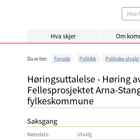
B
S
e
ø
r
k
Hva skjer
g
Om kom
:
e
n
Du er her:
Forside
Politikk
Politiske utvalg
k
o
Høringsuttalelse - Høring a
m
Fellesprosjektet Arna-Stan
m
u
fylkeskommune
n
e
Saksgang
Møtedato
Utvalg