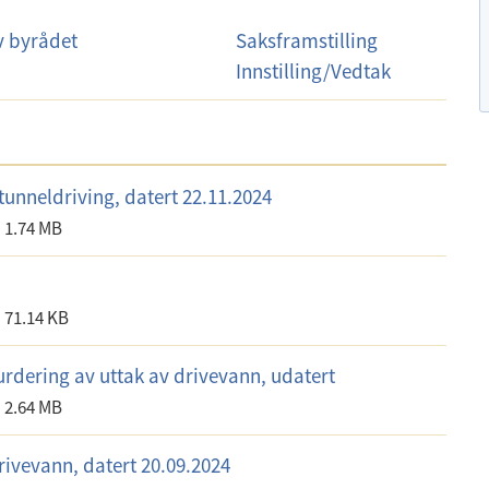
v byrådet
S
Saksframstilling
a
Innstilling/Vedtak
k
s
d
o
tunneldriving, datert 22.11.2024
k
1.74 MB
u
m
e
71.14 KB
n
rdering av uttak av drivevann, udatert
t
e
2.64 MB
r
rivevann, datert 20.09.2024