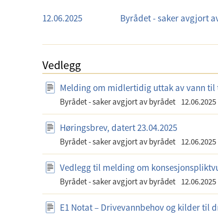
M
12.06.2025
U
Byrådet - saker avgjort a
ø
t
t
v
e
a
Vedlegg
d
l
a
g
Melding om midlertidig uttak av vann til 
t
Byrådet - saker avgjort av byrådet
12.06.2025
o
Høringsbrev, datert 23.04.2025
Byrådet - saker avgjort av byrådet
12.06.2025
Vedlegg til melding om konsesjonspliktvu
Byrådet - saker avgjort av byrådet
12.06.2025
E1 Notat – Drivevannbehov og kilder til d