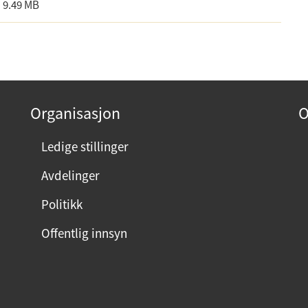
9.49 MB
Organisasjon
O
Ledige stillinger
Avdelinger
Politikk
Offentlig innsyn