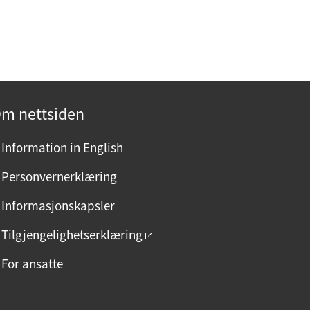
n
n
e
s
i
d
m nettsiden
e
n
Information in English
?
Personvernerklæring
V
e
Informasjonskapsler
l
Tilgjengelighetserklæring
g
j
For ansatte
a
e