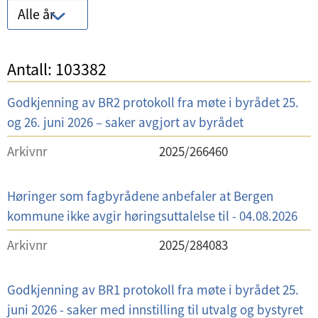
F
p
t
i
o
r
l
l
e
V
Antall: 103382
t
i
r
i
r
t
p
S
Godkjenning av BR2 protokoll fra møte i byrådet 25.
s
e
i
å
a
og 26. juni 2026 – saker avgjort av byrådet
e
r
s
u
k
r
p
Arkivnr
k
2025/266460
t
s
1
å
e
v
t
0
å
s
a
S
Høringer som fagbyrådene anbefaler at Bergen
i
3
r
a
l
a
kommune ikke avgir høringsuttalelse til - 04.08.2026
t
3
k
g
k
t
Arkivnr
2025/284083
8
e
s
e
2
r
t
l
t
S
Godkjenning av BR1 protokoll fra møte i byrådet 25.
i
r
a
juni 2026 - saker med innstilling til utvalg og bystyret
t