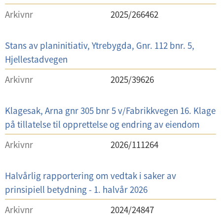
e
k
t
Arkivnr
2025/266462
f
s
e
f
t
l
S
Stans av planinitiativ, Ytrebygda, Gnr. 112 bnr. 5,
f
i
a
Hjellestadvegen
o
t
k
r
t
Arkivnr
2025/39626
s
e
t
l
S
Klagesak, Arna gnr 305 bnr 5 v/Fabrikkvegen 16. Klage
i
a
på tillatelse til opprettelse og endring av eiendom
t
k
t
Arkivnr
2026/111264
s
e
t
l
S
Halvårlig rapportering om vedtak i saker av
i
a
prinsipiell betydning - 1. halvår 2026
t
k
t
Arkivnr
2024/24847
s