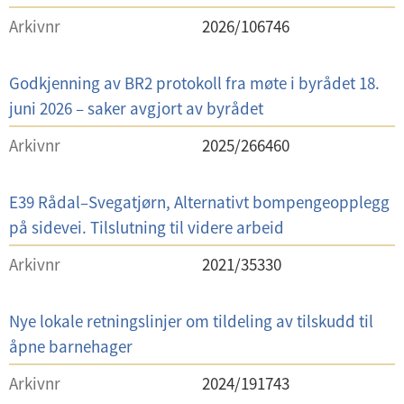
k
t
Arkivnr
2026/106746
s
e
t
l
S
Godkjenning av BR2 protokoll fra møte i byrådet 18.
i
a
juni 2026 – saker avgjort av byrådet
t
k
t
Arkivnr
2025/266460
s
e
t
l
S
E39 Rådal–Svegatjørn, Alternativt bompengeopplegg
i
a
på sidevei. Tilslutning til videre arbeid
t
k
t
Arkivnr
2021/35330
s
e
t
l
S
Nye lokale retningslinjer om tildeling av tilskudd til
i
a
åpne barnehager
t
k
t
Arkivnr
2024/191743
s