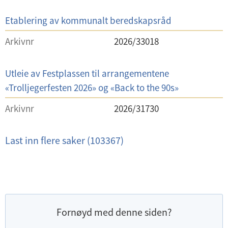
e
t
l
S
Etablering av kommunalt beredskapsråd
i
a
t
Arkivnr
2026/33018
k
t
s
e
S
Utleie av Festplassen til arrangementene
t
l
a
«Trolljegerfesten 2026» og «Back to the 90s»
i
k
t
Arkivnr
2026/31730
s
t
t
e
Last inn flere saker (103367)
i
l
t
t
e
l
Fornøyd med denne siden?