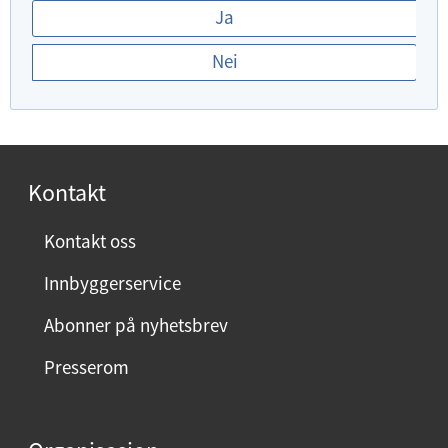
E
Ja
r
Nei
d
u
f
o
r
Kontakt
n
ø
Kontakt oss
y
Innbyggerservice
d
m
Abonner på nyhetsbrev
e
Presserom
d
d
e