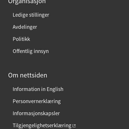
Organisasjon
n
n
Ledige stillinger
e
Avdelinger
s
i
Politikk
d
Offentlig innsyn
e
n
?
Om nettsiden
V
e
Information in English
l
g
Personvernerklæring
j
Informasjonskapsler
a
e
Tilgjengelighetserklæring