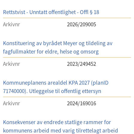
e
t
l
S
Rettstvist - Unntatt offentlighet - Offl § 18
i
a
t
Arkivnr
2026/209005
k
t
s
e
S
Konstituering av byrådet Meyer og tildeling av
t
l
a
fagfullmakter for eldre, helse og omsorg
i
k
t
Arkivnr
2023/249452
s
t
t
e
S
Kommuneplanens arealdel KPA 2027 (planID
i
l
a
71740000). Utleggelse til offentlig ettersyn
t
k
t
Arkivnr
2024/169016
s
e
t
l
S
Konsekvenser av endrede statlige rammer for
i
a
kommunens arbeid med varig tilrettelagt arbeid
t