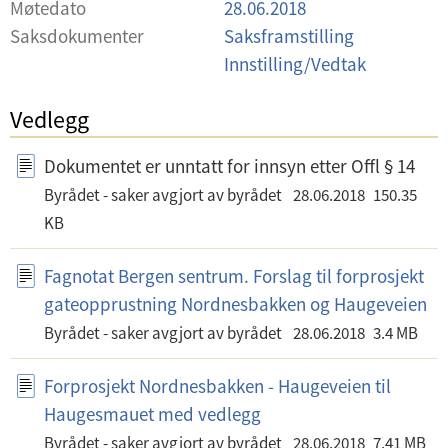
Møtedato
28.06.2018
v
Saksdokumenter
Saksframstilling
a
Innstilling/Vedtak
l
g
Vedlegg
Dokumentet er unntatt for innsyn etter Offl § 14
Byrådet - saker avgjort av byrådet
28.06.2018
150.35
KB
Fagnotat Bergen sentrum. Forslag til forprosjekt
gateopprustning Nordnesbakken og Haugeveien
Byrådet - saker avgjort av byrådet
28.06.2018
3.4 MB
Forprosjekt Nordnesbakken - Haugeveien til
Haugesmauet med vedlegg
Byrådet - saker avgjort av byrådet
28.06.2018
7.41 MB