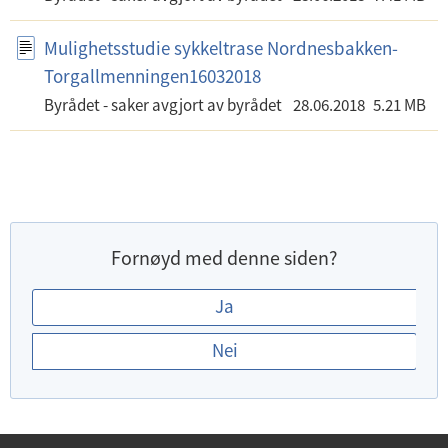
Mulighetsstudie sykkeltrase Nordnesbakken-
Torgallmenningen16032018
Byrådet - saker avgjort av byrådet
28.06.2018
5.21 MB
Fornøyd med denne siden?
E
Ja
r
Nei
d
u
f
o