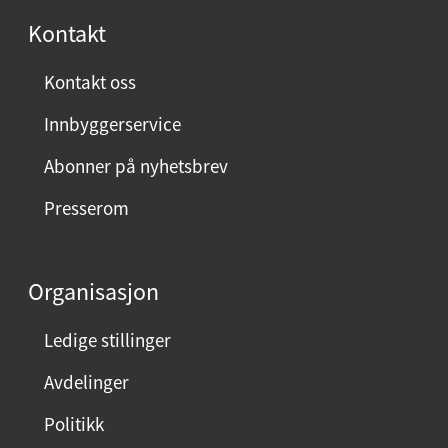
r
Kontakt
n
ø
Kontakt oss
y
Innbyggerservice
d
m
Abonner på nyhetsbrev
e
Presserom
d
d
e
Organisasjon
n
n
Ledige stillinger
e
Avdelinger
s
i
Politikk
d