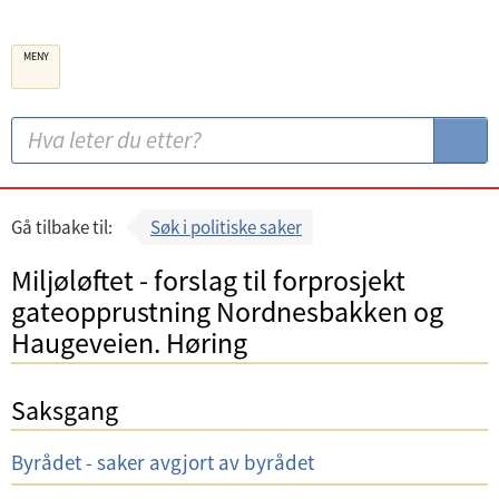
B
MENY
e
r
g
S
S
e
ø
ø
n
k
k
k
:
Gå tilbake til:
Søk i politiske saker
o
Miljøløftet - forslag til forprosjekt
m
gateopprustning Nordnesbakken og
m
Haugeveien. Høring
u
n
Saksgang
e
U
Byrådet - saker avgjort av byrådet
t