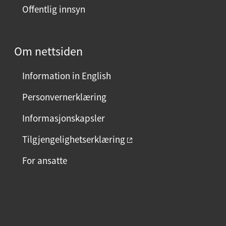
Offentlig innsyn
e
n
?
Om nettsiden
V
e
Information in English
l
g
Personvernerklæring
j
Informasjonskapsler
a
e
Tilgjengelighetserklæring
l
For ansatte
l
e
r
F
I
L
n
a
n
i
e
c
s
n