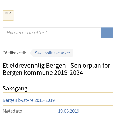
B
MENY
e
r
g
S
S
e
ø
ø
n
k
k
k
:
Gå tilbake til:
Søk i politiske saker
o
Et eldrevennlig Bergen - Seniorplan for
m
Bergen kommune 2019-2024
m
u
Saksgang
n
e
U
Bergen bystyre 2015-2019
t
Møtedato
19.06.2019
v