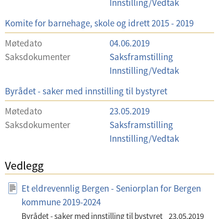
Innstilling/Vedtak
l
U
Komite for barnehage, skole og idrett 2015 - 2019
g
t
Møtedato
04.06.2019
v
Saksdokumenter
Saksframstilling
a
Innstilling/Vedtak
l
U
Byrådet - saker med innstilling til bystyret
g
t
Møtedato
23.05.2019
v
Saksdokumenter
Saksframstilling
a
Innstilling/Vedtak
l
g
Vedlegg
Et eldrevennlig Bergen - Seniorplan for Bergen
kommune 2019-2024
Byrådet - saker med innstilling til bystyret
23.05.2019