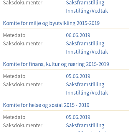
Saksdokumenter
Saksframstilling
a
Innstilling/Vedtak
l
U
Komite for miljø og byutvikling 2015-2019
g
t
Møtedato
06.06.2019
v
Saksdokumenter
Saksframstilling
a
Innstilling/Vedtak
l
U
Komite for finans, kultur og næring 2015-2019
g
t
Møtedato
05.06.2019
v
Saksdokumenter
Saksframstilling
a
Innstilling/Vedtak
l
U
Komite for helse og sosial 2015 - 2019
g
t
Møtedato
05.06.2019
v
Saksdokumenter
Saksframstilling
a