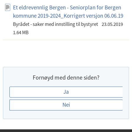
Et eldrevennlig Bergen - Seniorplan for Bergen
kommune 2019-2024_Korrigert versjon 06.06.19
Byrådet - saker med innstilling til bystyret
23.05.2019
1.64 MB
Fornøyd med denne siden?
E
Ja
r
Nei
d
u
f
o