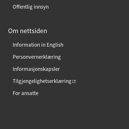
Offentlig innsyn
e
n
?
Om nettsiden
V
e
Information in English
l
g
Personvernerklæring
j
Informasjonskapsler
a
e
Tilgjengelighetserklæring
l
For ansatte
l
e
r
F
I
L
n
a
n
i
e