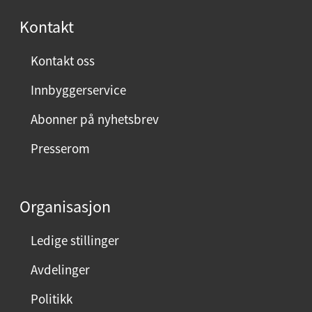
r
Kontakt
n
ø
Kontakt oss
y
Innbyggerservice
d
m
Abonner på nyhetsbrev
e
Presserom
d
d
e
Organisasjon
n
n
Ledige stillinger
e
Avdelinger
s
i
Politikk
d