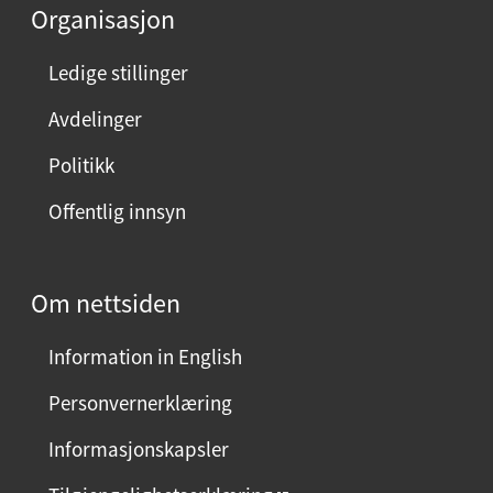
Organisasjon
n
n
Ledige stillinger
e
Avdelinger
s
i
Politikk
d
Offentlig innsyn
e
n
?
Om nettsiden
V
e
Information in English
l
g
Personvernerklæring
j
Informasjonskapsler
a
e