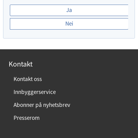
E
Ja
r
Nei
d
u
f
o
r
Kontakt
n
ø
Kontakt oss
y
Innbyggerservice
d
m
Abonner på nyhetsbrev
e
Presserom
d
d
e