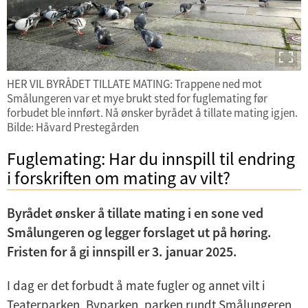
HER VIL BYRÅDET TILLATE MATING: Trappene ned mot
Smålungeren var et mye brukt sted for fuglemating før
forbudet ble innført. Nå ønsker byrådet å tillate mating igjen.
Bilde: Håvard Prestegården
Fuglemating: Har du innspill til endring
i forskriften om mating av vilt?
Byrådet ønsker å tillate mating i en sone ved
Smålungeren og legger forslaget ut på høring.
Fristen for å gi innspill er 3. januar 2025.
I dag er det forbudt å mate fugler og annet vilt i
Teaterparken, Byparken, parken rundt Smålungeren,