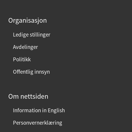
d
e
Organisasjon
n
n
Ledige stillinger
e
Avdelinger
s
i
Politikk
d
Offentlig innsyn
e
n
?
Om nettsiden
V
e
Information in English
l
g
Personvernerklæring
j