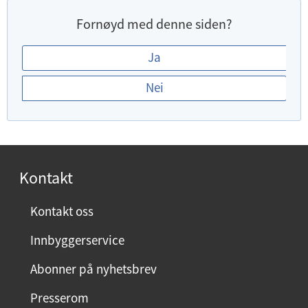
Fornøyd med denne siden?
E
Ja
r
Nei
d
u
f
o
r
Kontakt
n
ø
Kontakt oss
y
Innbyggerservice
d
m
Abonner på nyhetsbrev
e
Presserom
d