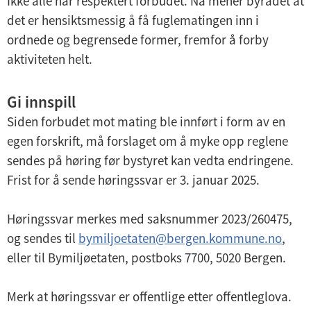
Ikke alle har respektert forbudet. Nå mener byrådet at
det er hensiktsmessig å få fuglematingen inn i
ordnede og begrensede former, fremfor å forby
aktiviteten helt.
Gi innspill
Siden forbudet mot mating ble innført i form av en
egen forskrift, må forslaget om å myke opp reglene
sendes på høring før bystyret kan vedta endringene.
Frist for å sende høringssvar er 3. januar 2025.
Høringssvar merkes med saksnummer 2023/260475,
og sendes til
bymiljoetaten@bergen.kommune.no
,
eller til Bymiljøetaten, postboks 7700, 5020 Bergen.
Merk at høringssvar er offentlige etter offentleglova.