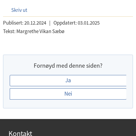
Skriv ut
Publisert:
20.12.2024
|
Oppdatert:
03.01.2025
Tekst:
Margrethe Vikan Sæbø
Fornøyd med denne siden?
E
Ja
r
Nei
d
u
f
o
r
Kontakt