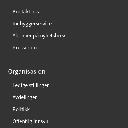
n
ø
Kontakt oss
y
Innbyggerservice
d
m
Abonner på nyhetsbrev
e
Presserom
d
d
e
Organisasjon
n
n
Ledige stillinger
e
Avdelinger
s
i
Politikk
d
Offentlig innsyn
e