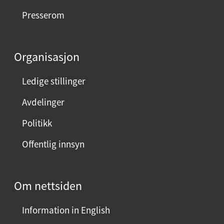
e
Presserom
d
d
e
Organisasjon
n
n
Ledige stillinger
e
Avdelinger
s
i
Politikk
d
Offentlig innsyn
e
n
?
Om nettsiden
V
e
Information in English
l