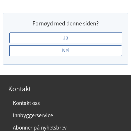
Fornøyd med denne siden?
E
Ja
r
Nei
d
u
f
o
r
Kontakt
n
ø
Kontakt oss
y
Innbyggerservice
d
m
Abonner på nyhetsbrev