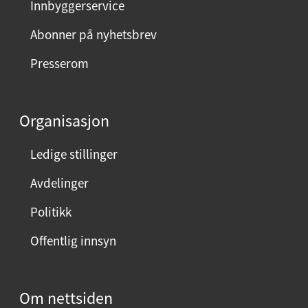
Innbyggerservice
d
m
Abonner på nyhetsbrev
e
Presserom
d
d
e
Organisasjon
n
n
Ledige stillinger
e
Avdelinger
s
i
Politikk
d
Offentlig innsyn
e
n
?
Om nettsiden
V