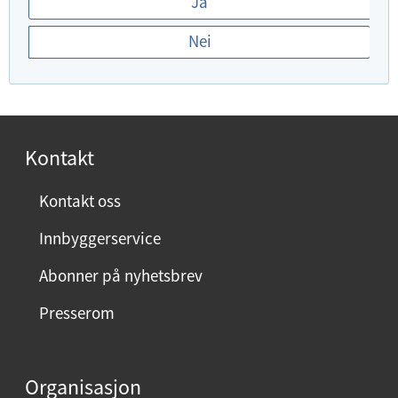
Ja
r
Nei
d
u
f
o
r
Kontakt
n
ø
Kontakt oss
y
Innbyggerservice
d
m
Abonner på nyhetsbrev
e
Presserom
d
d
e
Organisasjon
n