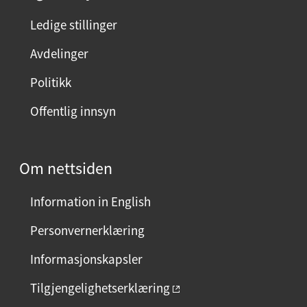
n
Ledige stillinger
e
Avdelinger
s
i
Politikk
d
Offentlig innsyn
e
n
?
Om nettsiden
V
e
Information in English
l
g
Personvernerklæring
j
Informasjonskapsler
a
e
Tilgjengelighetserklæring
l