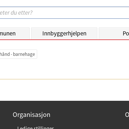
munen
Innbyggerhjelpen
Po
hånd - barnehage
Organisasjon
O
Ledige stillinger