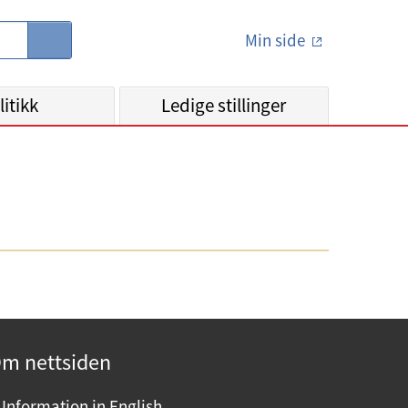
Min side
S
ø
k
litikk
Ledige stillinger
m nettsiden
Information in English