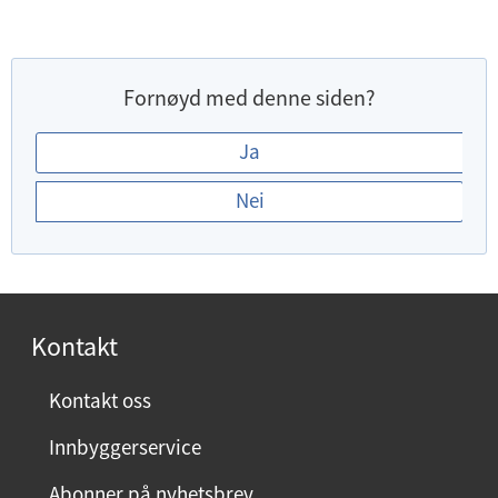
Fornøyd med denne siden?
E
Ja
r
Nei
d
u
f
o
r
Kontakt
n
ø
Kontakt oss
y
Innbyggerservice
d
m
Abonner på nyhetsbrev