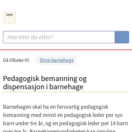
B
MENY
e
r
g
S
S
e
ø
ø
n
k
k
k
:
Gå tilbake til:
Drive barnehage
o
m
Pedagogisk bemanning og
m
dispensasjon i barnehage
u
n
Barnehagen skal ha en forsvarlig pedagogisk
e
bemanning med minst en pedagogisk leder per syv
barn under tre år, og en pedagogisk leder per 14 barn
over tre år. Barnehagemyndigheten kan innvilge