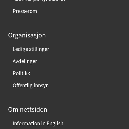
e
Presserom
d
d
e
Organisasjon
n
n
Ledige stillinger
e
Avdelinger
s
i
Politikk
d
Offentlig innsyn
e
n
?
Om nettsiden
V
e
Information in English
l