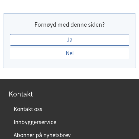
Fornøyd med denne siden?
E
Ja
r
Nei
d
u
f
o
r
Kontakt
n
ø
Kontakt oss
y
Innbyggerservice
d
m
Abonner på nyhetsbrev