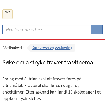
B
MENY
e
r
g
S
S
e
ø
ø
n
k
k
k
:
Gå tilbake til:
Karakterer og evaluering
o
m
Søke om å stryke fravær fra vitnemål
m
u
Fra og med 8. trinn skal alt fravær føres på
n
vitnemålet. Fraværet skal føres i dager og
e
enkelttimer. Etter søknad kan inntil 10 skoledager i et
opplæringsår slettes.