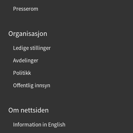
e
Presserom
d
d
e
Organisasjon
n
n
Ledige stillinger
e
Avdelinger
s
i
Politikk
d
Offentlig innsyn
e
n
?
Om nettsiden
V
e
Information in English
l