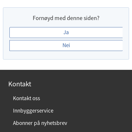
Fornøyd med denne siden?
E
Ja
r
Nei
d
u
f
o
r
Kontakt
n
ø
Kontakt oss
y
Innbyggerservice
d
m
Abonner på nyhetsbrev
e