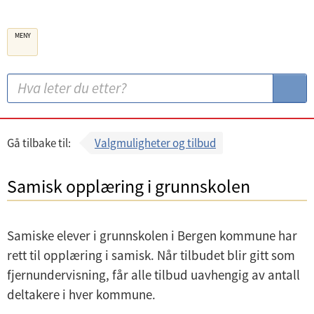
B
MENY
e
r
g
S
S
e
ø
ø
n
k
k
k
:
Gå tilbake til:
Valgmuligheter og tilbud
o
m
Samisk opplæring i grunnskolen
m
u
Samiske elever i grunnskolen i Bergen kommune har
n
rett til opplæring i samisk. Når tilbudet blir gitt som
e
fjernundervisning, får alle tilbud uavhengig av antall
deltakere i hver kommune.