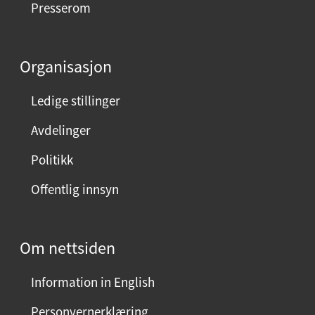
Presserom
d
d
e
Organisasjon
n
n
Ledige stillinger
e
Avdelinger
s
i
Politikk
d
Offentlig innsyn
e
n
?
Om nettsiden
V
e
Information in English
l
g
Personvernerklæring