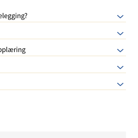
telegging?
pplæring