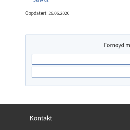
Skriv ut
Oppdatert: 26.06.2026
Fornøyd m
E
r
d
u
f
o
r
n
Kontakt
ø