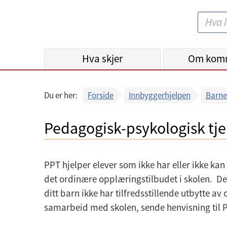
B
S
e
ø
r
k
Hva skjer
g
Om kom
:
e
n
Du er her:
Forside
Innbyggerhjelpen
Barne
k
o
Pedagogisk-psykologisk tje
m
m
u
PPT hjelper elever som ikke har eller ikke kan 
n
det ordinære opplæringstilbudet i skolen. De
e
ditt barn ikke har tilfredsstillende utbytte av
samarbeid med skolen, sende henvisning til 