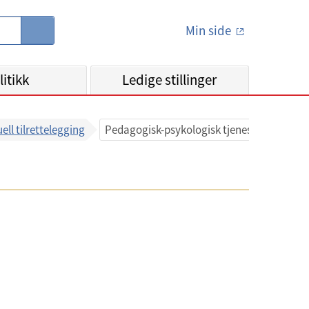
Min side
S
ø
k
litikk
Ledige stillinger
ell tilrettelegging
Pedagogisk-psykologisk tjeneste (PPT)