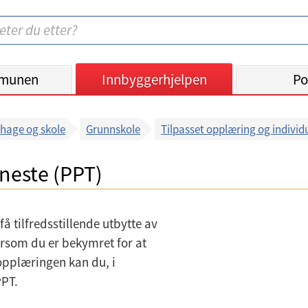
munen
Innbyggerhjelpen
Po
hage og skole
Grunnskole
Tilpasset opplæring og individu
neste (PPT)
få tilfredsstillende utbytte av
rsom du er bekymret for at
 opplæringen kan du, i
PPT.