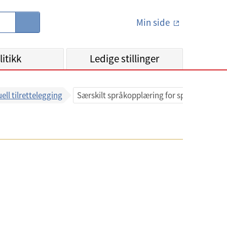
Min side
S
ø
k
litikk
Ledige stillinger
ell tilrettelegging
Særskilt språkopplæring for språklige mino