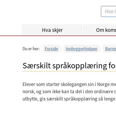
B
S
e
ø
r
k
Hva skjer
g
Om kom
:
e
n
Du er her:
Forside
Innbyggerhjelpen
Barne
k
o
Særskilt språkopplæring fo
m
m
u
Elever som starter skolegangen sin i Norge m
n
norsk, og som ikke kan ta del i den ordinær
e
utbytte, gis særskilt språkopplæring så lenge