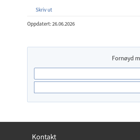
Skriv ut
Oppdatert: 26.06.2026
Fornøyd m
E
r
d
u
f
o
r
n
Kontakt