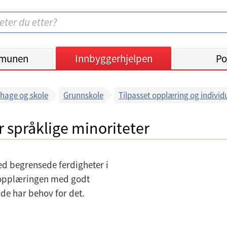
munen
Innbyggerhjelpen
Po
hage og skole
Grunnskole
Tilpasset opplæring og individu
r språklige minoriteter
ed begrensede ferdigheter i
e opplæringen med godt
 de har behov for det.