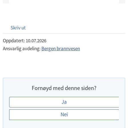
Skriv ut
Oppdatert: 10.07.2026
Ansvarlig avdeling:
Bergen brannvesen
Fornøyd med denne siden?
E
Ja
r
Nei
d
u