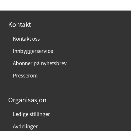
f
o
r
Kontakt
n
ø
Kontakt oss
y
Innbyggerservice
d
m
Abonner på nyhetsbrev
e
Presserom
d
d
e
Organisasjon
n
n
Ledige stillinger
e
Avdelinger
s