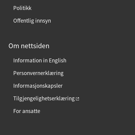
i
Politikk
d
Offentlig innsyn
e
n
?
Om nettsiden
V
e
Information in English
l
g
Personvernerklæring
j
Informasjonskapsler
a
e
Tilgjengelighetserklæring
l
For ansatte
l
e
r
F
I
L