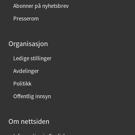
m
Abonner på nyhetsbrev
e
Presserom
d
d
e
Organisasjon
n
n
Ledige stillinger
e
Avdelinger
s
i
Politikk
d
Offentlig innsyn
e
n
?
Om nettsiden
V
e