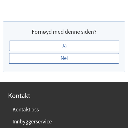
Fornøyd med denne siden?
E
Ja
r
Nei
d
u
f
o
r
Kontakt
n
ø
Kontakt oss
y
Innbyggerservice
d