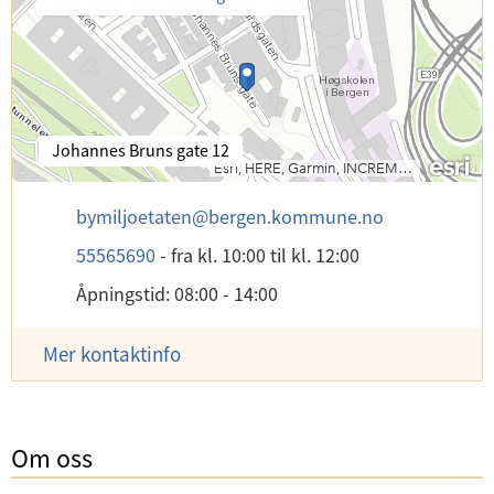
B
Johannes Bruns gate 12
e
s
E
bymiljoetaten
@
bergen.kommune.no
ø
-
k
T
55565690
-
fra kl. 10:00
til kl. 12:00
p
s
e
o
a
Åpningstid: 08:00 - 14:00
l
s
d
e
t
r
f
Mer kontaktinfo
:
e
o
s
n
s
:
e
:
Om oss