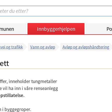
munen
Innbyggerhjelpen
Po
vei og trafikk
Vann og avløp
Avløp og avløpshåndtering
ett
offer, inneholder tungmetaller
e vil ha inn i våre renseanlegg
pstillatelse.
 i byggegroper.