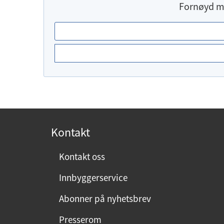
Fornøyd m
E
r
d
u
f
o
r
n
Kontakt
ø
y
Kontakt oss
d
Innbyggerservice
m
e
Abonner på nyhetsbrev
d
Presserom
d