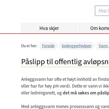
B
S
e
ø
r
k
Hva skjer
g
Om kom
:
e
n
Du er her:
Forside
Innbyggerhjelpen
Vann, 
k
o
Påslipp til offentlig avløpsn
m
m
u
Anleggsvann har ofte et høyt innhold av finst
n
eller har for høy pH-verdi. Dette er vann vi ikk
e
eller ledningsnett, og
det må søkes om påslip
Med anleggsvann menes prosessvann og vann