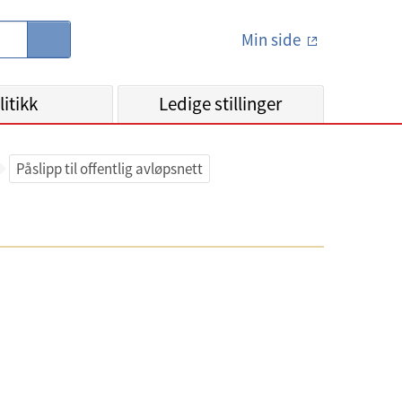
Min side
S
ø
k
litikk
Ledige stillinger
Påslipp til offentlig avløpsnett