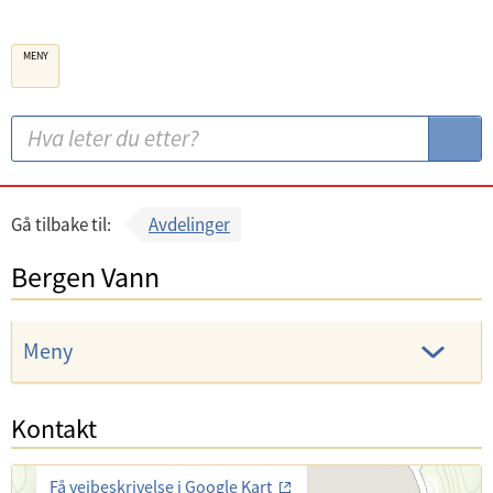
B
MENY
e
r
g
S
S
e
ø
ø
n
k
k
k
:
Gå tilbake til:
Avdelinger
o
Bergen Vann
m
m
u
Meny
n
e
Kontakt
Få veibeskrivelse i Google Kart