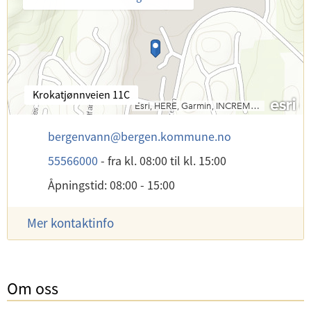
B
Krokatjønnveien 11C
e
s
E
bergenvann
@
bergen.kommune.no
ø
-
k
T
55566000
-
fra kl. 08:00
til kl. 15:00
p
s
e
o
a
Åpningstid: 08:00 - 15:00
l
s
d
e
t
r
f
Mer kontaktinfo
:
e
o
s
n
s
:
e
:
Om oss