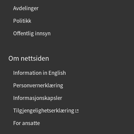
e
Avdelinger
s
i
Politikk
d
Offentlig innsyn
e
n
?
Om nettsiden
V
e
Information in English
l
g
Personvernerklæring
j
Informasjonskapsler
a
e
Tilgjengelighetserklæring
l
For ansatte
l