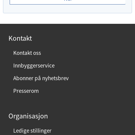
d
u
f
o
r
Kontakt
n
ø
Kontakt oss
y
Innbyggerservice
d
m
Abonner på nyhetsbrev
e
Presserom
d
d
e
Organisasjon
n
n
Ledige stillinger