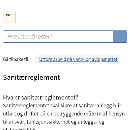
B
MENY
e
r
g
S
S
e
ø
ø
n
k
k
k
:
Gå tilbake til:
Utføre arbeid på vann- og avløpsnettet
o
m
Sanitærreglement
m
u
Hva er sanitærreglementet?
n
Sanitærreglementet skal sikre at sanitæranlegg blir
e
utført og driftet på en betryggende måte med hensyn
til ansvar, funksjonssikkerhet og anleggs- og
utstyrskvalitet.