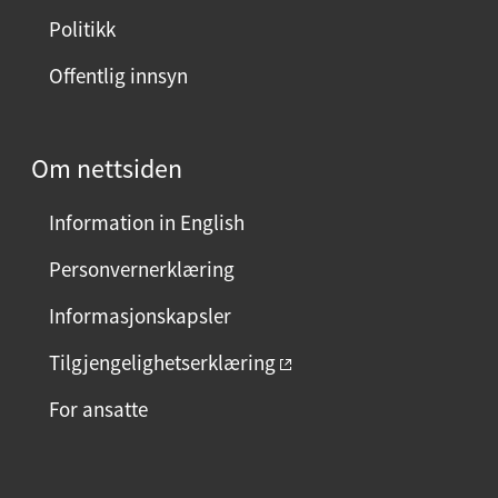
Politikk
Offentlig innsyn
Om nettsiden
Information in English
Personvernerklæring
Informasjonskapsler
Tilgjengelighetserklæring
For ansatte
F
I
L