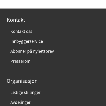
p
l
o
t
s
Kontakt
e
t
l
:
Kontakt oss
e
f
Innbyggerservice
o
Abonner på nyhetsbrev
n
:
Presserom
Organisasjon
Ledige stillinger
Avdelinger