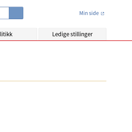
Min side
S
ø
k
litikk
Ledige stillinger