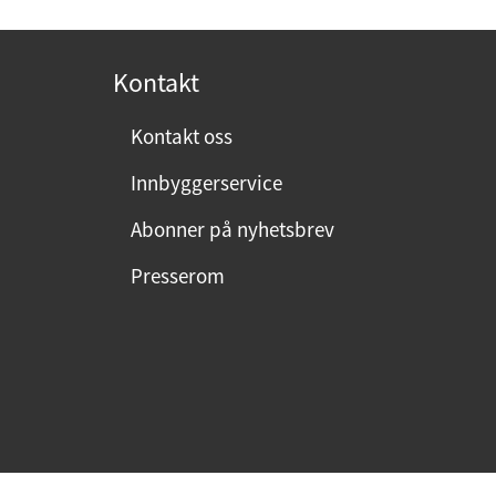
o
s
t
Kontakt
:
Kontakt oss
Innbyggerservice
Abonner på nyhetsbrev
Presserom