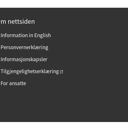
m nettsiden
Information in English
Personvernerklæring
Informasjonskapsler
Tilgjengelighetserklæring
For ansatte
F
I
L
a
n
i
c
s
n
e
t
k