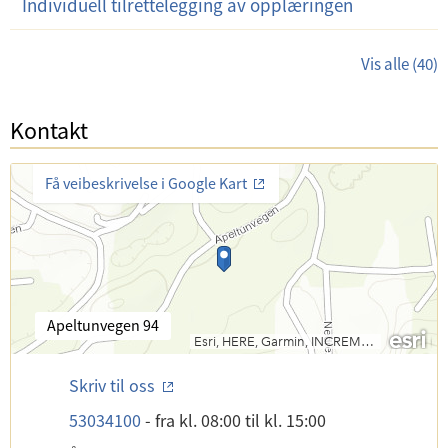
Individuell tilrettelegging av opplæringen
Vis alle (40)
Kontakt
Få veibeskrivelse i Google Kart
B
Apeltunvegen 94
e
s
K
Skriv til oss
ø
o
k
T
53034100
-
fra kl. 08:00
til kl. 15:00
n
s
e