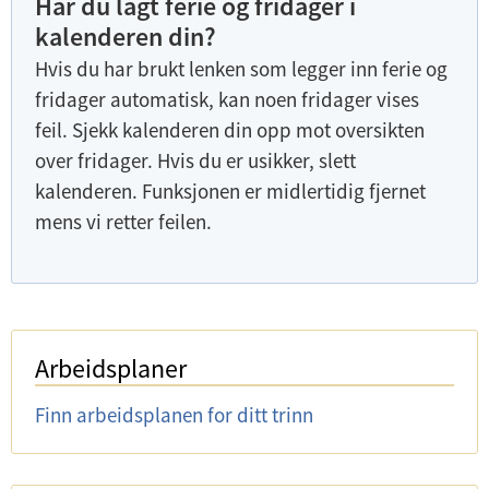
Har du lagt ferie og fridager i
d
kalenderen din?
e
Hvis du har brukt lenken som legger inn ferie og
r
fridager automatisk, kan noen fridager vises
m
feil. Sjekk kalenderen din opp mot oversikten
e
over fridager. Hvis du er usikker, slett
n
kalenderen. Funksjonen er midlertidig fjernet
y
mens vi retter feilen.
Arbeidsplaner
Finn arbeidsplanen for ditt trinn