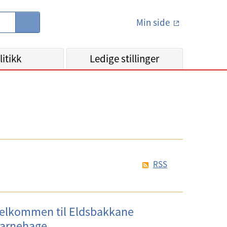
Min side
S
ø
k
litikk
Ledige stillinger
RSS
elkommen til Eldsbakkane
arnehage