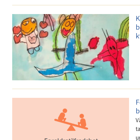
K
b
k
F
b
V
t
u