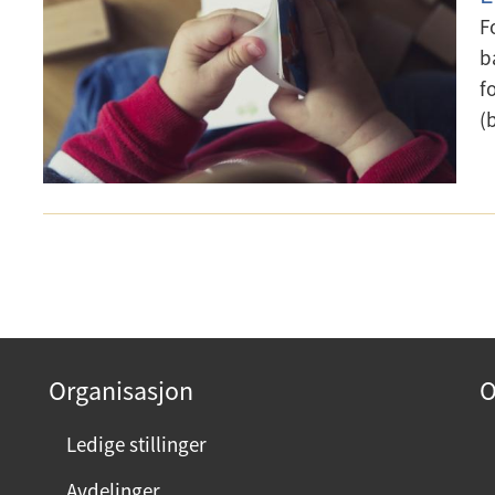
F
b
f
(
Organisasjon
O
Ledige stillinger
Avdelinger