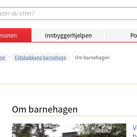
munen
Innbyggerhjelpen
Po
ger
Eldsbakkane barnehage
Om barnehagen
Om barnehagen
V
b