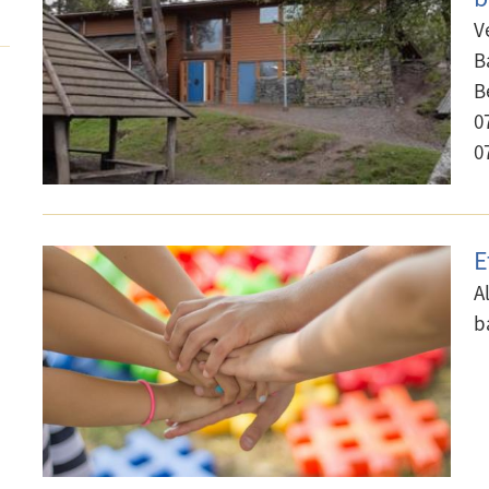
V
B
B
0
0
E
A
b