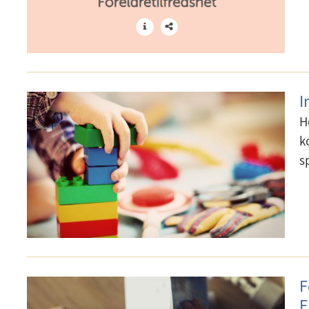
I
H
k
s
F
E