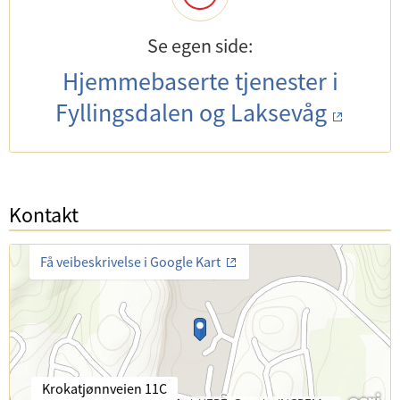
Se egen side:
Hjemmebaserte tjenester i
Fyllingsdalen og Laksevåg
Kontakt
Få veibeskrivelse i Google Kart
B
Krokatjønnveien 11C