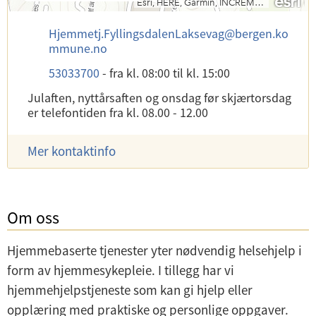
e
s
E
Hjemmetj.FyllingsdalenLaksevag
@
bergen.ko
ø
-
mmune.no
k
p
s
T
53033700
-
fra kl. 08:00
til kl. 15:00
o
a
e
s
d
Julaften, nyttårsaften og onsdag før skjærtorsdag
l
t
r
er telefontiden fra kl. 08.00 - 12.00
e
:
e
f
s
o
Mer kontaktinfo
s
n
e
:
:
Om oss
Hjemmebaserte tjenester yter nødvendig helsehjelp i
form av hjemmesykepleie. I tillegg har vi
hjemmehjelpstjeneste som kan gi hjelp eller
opplæring med praktiske og personlige oppgaver.