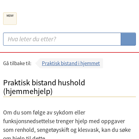
B
MENY
e
r
g
S
S
e
ø
ø
n
k
k
k
:
Gå tilbake til:
Praktisk bistand i hjemmet
o
m
Praktisk bistand hushold
m
(hjemmehjelp)
u
n
Om du som følge av sykdom eller
e
funksjonsnedsettelse trenger hjelp med oppgaver
som renhold, sengetøyskift og klesvask, kan du søke
om hjelp til dette.