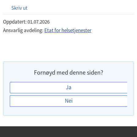
Skriv ut
Oppdatert: 01.07.2026
Ansvarlig avdeling:
Etat for helsetjenester
Fornøyd med denne siden?
E
Ja
r
Nei
d
u
f
o
r