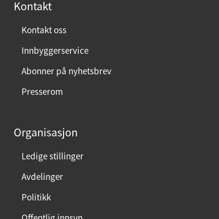
Kontakt
n
ø
Kontakt oss
y
Innbyggerservice
d
m
Abonner på nyhetsbrev
e
Presserom
d
d
e
Organisasjon
n
n
Ledige stillinger
e
Avdelinger
s
i
Politikk
d
Offentlig innsyn
e