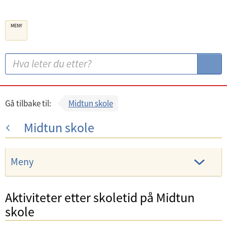
B
MENY
e
r
g
S
S
e
ø
ø
n
k
k
k
:
Gå tilbake til:
Midtun skole
o
Midtun skole
m
m
u
Meny
n
e
Aktiviteter etter skoletid på Midtun
U
skole
n