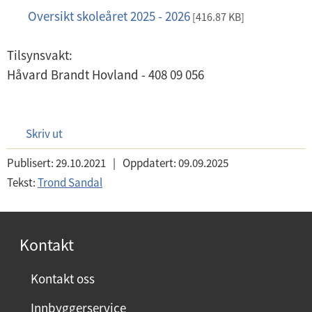
Oversikt skoleåret 2025 - 2026
p
[416.87 KB]
d
Tilsynsvakt:
f
Håvard Brandt Hovland - 408 09 056
Skriv ut
Publisert:
29.10.2021
|
Oppdatert:
09.09.2025
Tekst:
Trond Sandal
Kontakt
Kontakt oss
Innbyggerservice