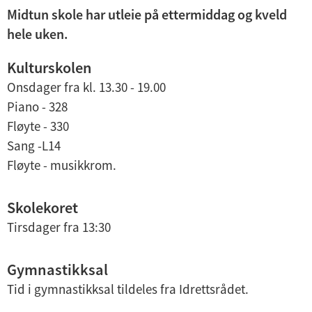
d
Midtun skole har utleie på ettermiddag og kveld
e
hele uken.
r
Kulturskolen
m
Onsdager fra kl. 13.30 - 19.00
e
Piano - 328
n
Fløyte - 330
y
Sang -L14
Fløyte - musikkrom.
Skolekoret
Tirsdager fra 13:30
Gymnastikksal
Tid i gymnastikksal tildeles fra Idrettsrådet.