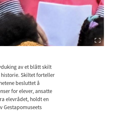
duking av et blått skilt
storie. Skiltet forteller
etene besluttet å
nser for elever, ansatte
a elevrådet, holdt en
r av Gestapomuseets