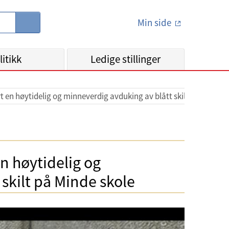
Min side
S
ø
k
litikk
Ledige stillinger
t en høytidelig og minneverdig avduking av blått skilt på Minde s
n høytidelig og
skilt på Minde skole