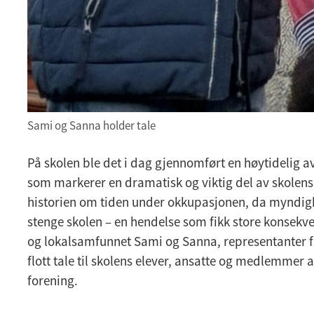
Sami og Sanna holder tale
På skolen ble det i dag gjennomført en høytidelig av
som markerer en dramatisk og viktig del av skolens hi
historien om tiden under okkupasjonen, da myndigh
stenge skolen – en hendelse som fikk store konsekve
og lokalsamfunnet Sami og Sanna, representanter fr
flott tale til skolens elever, ansatte og medlemme
forening.