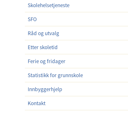
Skolehelsetjeneste
r
m
SFO
e
n
Råd og utvalg
y
Etter skoletid
Ferie og fridager
Statistikk for grunnskole
Innbyggerhjelp
Kontakt