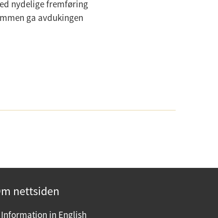
 med nydelige fremføring
rammen ga avdukingen
m nettsiden
Information in English