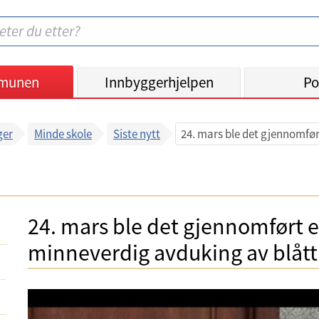
munen
Innbyggerhjelpen
Po
ger
Minde skole
Siste nytt
24. mars ble det gjennomfør
24. mars ble det gjennomført e
minneverdig avduking av blått 