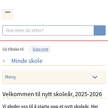
B
MENY
e
r
g
S
S
e
ø
ø
n
k
k
k
:
Gå tilbake til:
Siste nytt
o
Minde skole
m
m
u
Meny
n
e
Velkommen til nytt skoleår, 2025-2026
U
n
Vi gleder oss til å starte opp et nytt skoleår. Her