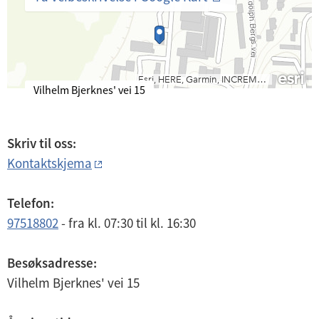
B
Vilhelm Bjerknes' vei 15
e
s
ø
Skriv til oss:
k
Kontaktskjema
s
a
d
Telefon:
r
97518802
-
fra kl. 07:30
til kl. 16:30
e
s
s
Besøksadresse:
e
Vilhelm Bjerknes' vei 15
: