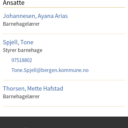
Ansatte
Johannesen, Ayana Arias
Barnehagelærer
Spjell, Tone
Styrer barnehage
T
97518802
e
E
Tone.Spjell
@
bergen.kommune.no
l
-
e
p
Thorsen, Mette Hafstad
f
o
Barnehagelærer
o
s
n
t
:
: