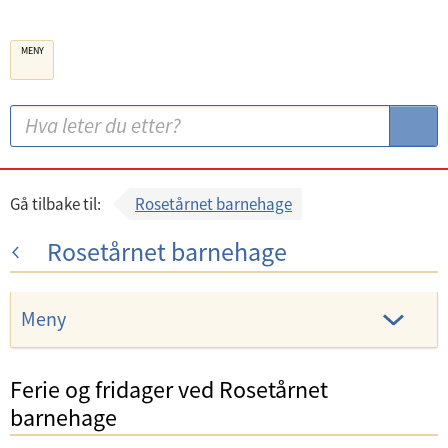
B
MENY
e
r
g
S
S
e
ø
ø
n
k
k
k
:
Gå tilbake til:
Rosetårnet barnehage
o
Rosetårnet barnehage
m
m
u
Meny
n
e
Ferie og fridager ved Rosetårnet
barnehage