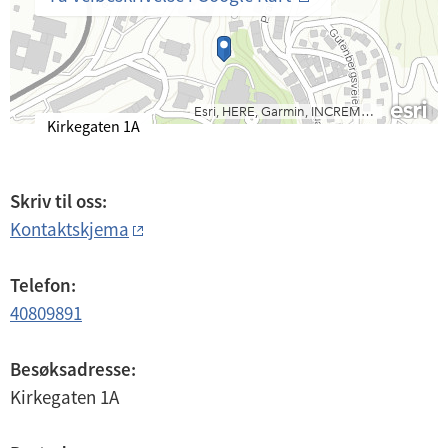
B
Kirkegaten 1A
e
s
ø
Skriv til oss:
k
Kontaktskjema
s
a
d
Telefon:
r
40809891
e
s
s
Besøksadresse:
e
Kirkegaten 1A
: