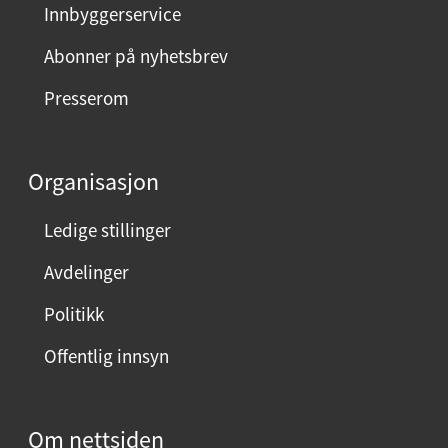
Innbyggerservice
d
m
Abonner på nyhetsbrev
e
Presserom
d
d
e
Organisasjon
n
n
Ledige stillinger
e
Avdelinger
s
i
Politikk
d
Offentlig innsyn
e
n
?
Om nettsiden
V