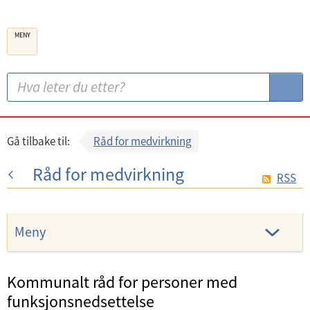
B
MENY
e
r
g
S
S
e
ø
ø
n
k
k
k
:
Gå tilbake til:
Råd for medvirkning
o
Råd for medvirkning
m
RSS
m
u
Meny
n
e
Kommunalt råd for personer med
funksjonsnedsettelse