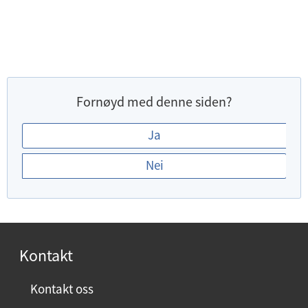
Fornøyd med denne siden?
E
Ja
r
Nei
d
u
f
o
r
Kontakt
n
ø
Kontakt oss
y