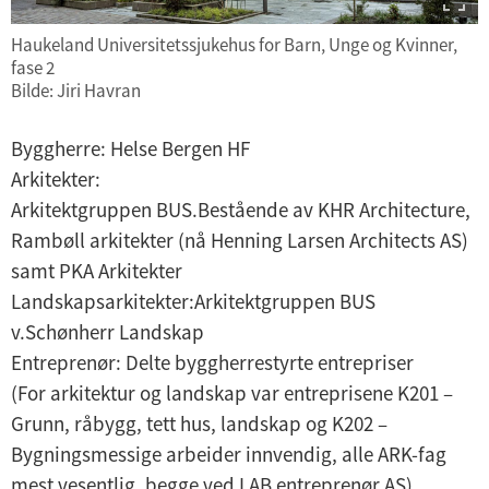
Haukeland Universitetssjukehus for Barn, Unge og Kvinner,
fase 2
Bilde: Jiri Havran
Byggherre: Helse Bergen HF
Arkitekter:
Arkitektgruppen BUS.Bestående av KHR Architecture,
Rambøll arkitekter (nå Henning Larsen Architects AS)
samt PKA Arkitekter
Landskapsarkitekter:Arkitektgruppen BUS
v.Schønherr Landskap
Entreprenør: Delte byggherrestyrte entrepriser
(For arkitektur og landskap var entreprisene K201 –
Grunn, råbygg, tett hus, landskap og K202 –
Bygningsmessige arbeider innvendig, alle ARK-fag
mest vesentlig, begge ved LAB entreprenør AS)