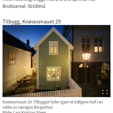
Bruttoareal: 50100m2
Tilbygg, Knøsesmauet 29
Knøsesmauet 29. Tilbygget fyller igjen et tidligere hull i en
rekke av særegne Bergenhus
Bilde: Lars Kristian Steen