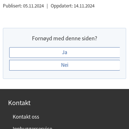
Publisert:
05.11.2024
|
Oppdatert:
14.11.2024
Fornøyd med denne siden?
E
Ja
r
Nei
d
u
f
o
r
Kontakt
n
ø
Kontakt oss
y
Innbyggerservice