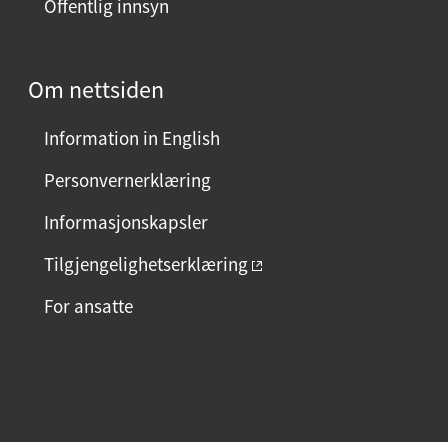
Offentlig innsyn
e
n
?
Om nettsiden
V
e
Information in English
l
g
Personvernerklæring
j
Informasjonskapsler
a
e
Tilgjengelighetserklæring
l
For ansatte
l
e
r
F
I
L
n
a
n
i
e
c
s
n