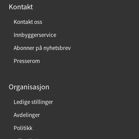
r
Kontakt
n
ø
Kontakt oss
y
Innbyggerservice
d
m
Abonner på nyhetsbrev
e
Presserom
d
d
e
Organisasjon
n
n
Ledige stillinger
e
Avdelinger
s
i
Politikk
d