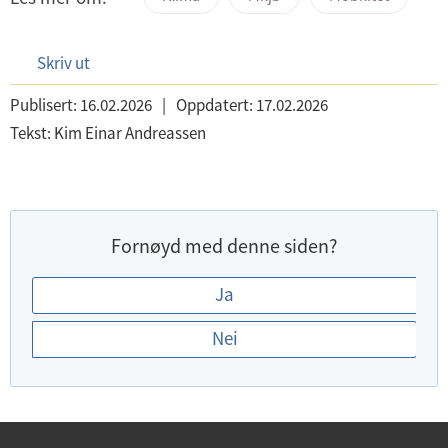
Skriv ut
Publisert:
16.02.2026
|
Oppdatert:
17.02.2026
Tekst:
Kim Einar Andreassen
Fornøyd med denne siden?
E
Ja
r
Nei
d
u
f
o