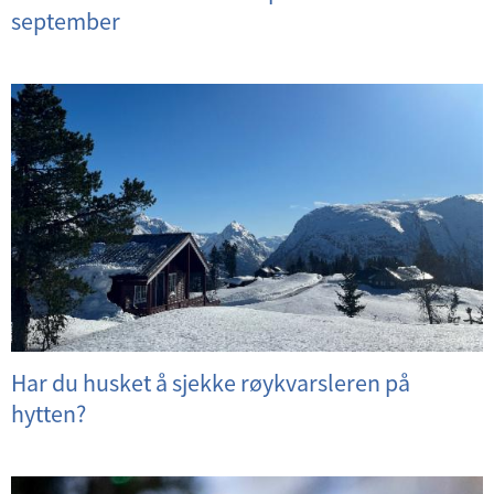
september
Har du husket å sjekke røykvarsleren på
hytten?