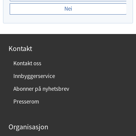
r
Nei
d
u
f
o
r
Kontakt
n
ø
Kontakt oss
y
Innbyggerservice
d
m
Abonner på nyhetsbrev
e
Presserom
d
d
e
Organisasjon
n