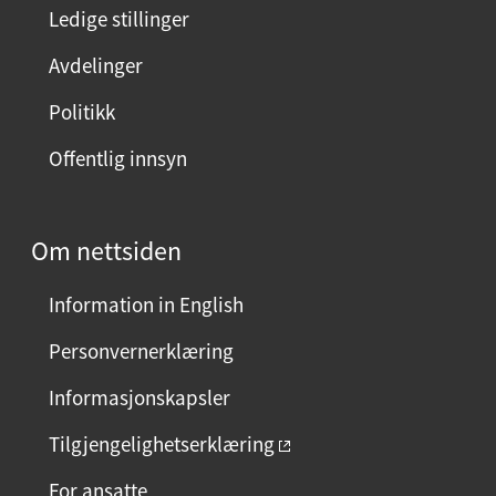
n
Ledige stillinger
e
Avdelinger
s
i
Politikk
d
Offentlig innsyn
e
n
?
Om nettsiden
V
e
Information in English
l
g
Personvernerklæring
j
Informasjonskapsler
a
e
Tilgjengelighetserklæring
l
For ansatte