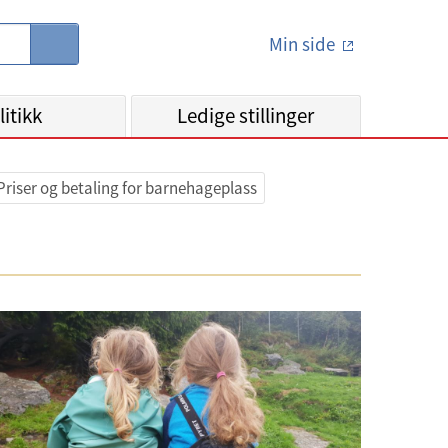
Min side
S
ø
k
litikk
Ledige stillinger
Priser og betaling for barnehageplass