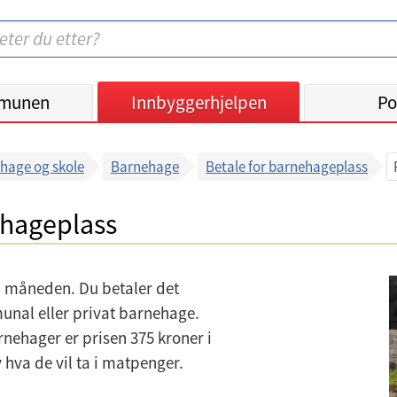
munen
Innbyggerhjelpen
Po
hage og skole
Barnehage
Betale for barnehageplass
ehageplass
 i måneden. Du betaler det
nal eller privat barnehage.
nehager er prisen 375 kroner i
hva de vil ta i matpenger.