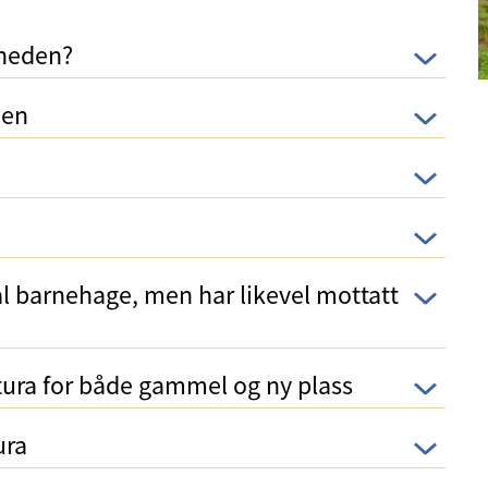
åneden?
den
l barnehage, men har likevel mottatt
ktura for både gammel og ny plass
ura