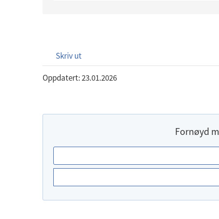
Skriv ut
Oppdatert: 23.01.2026
Fornøyd m
E
r
d
u
f