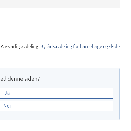
Ansvarlig avdeling:
Byrådsavdeling for barnehage og skole
ed denne siden?
Ja
Nei