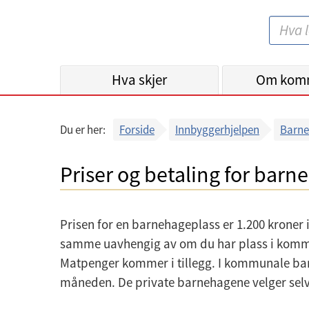
B
S
e
ø
r
k
Hva skjer
g
Om kom
:
e
n
Du er her:
Forside
Innbyggerhjelpen
Barne
k
o
Priser og betaling for barn
m
m
u
Prisen for en barnehageplass er 1.200 kroner
n
samme uavhengig av om du har plass i kommu
e
Matpenger kommer i tillegg. I kommunale bar
måneden. De private barnehagene velger selv 