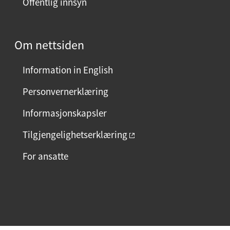
Offentlig innsyn
e
n
?
Om nettsiden
V
e
Information in English
l
g
Personvernerklæring
j
Informasjonskapsler
a
e
Tilgjengelighetserklæring
l
For ansatte
l
e
r
F
I
L
n
a
n
i
e
c
s
n