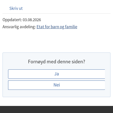
Skriv ut
Oppdatert: 03.08.2026
Ansvarlig avdeling:
Etat for barn og familie
Fornøyd med denne siden?
E
Ja
r
Nei
d
u
f
o