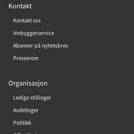
r
Kontakt
n
ø
Kontakt oss
y
Innbyggerservice
d
m
Abonner på nyhetsbrev
e
Presserom
d
d
e
Organisasjon
n
n
Ledige stillinger
e
Avdelinger
s
i
Politikk
d