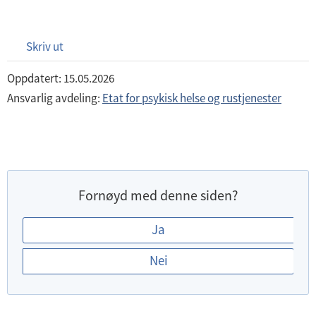
Skriv ut
Oppdatert: 15.05.2026
Ansvarlig avdeling:
Etat for psykisk helse og rustjenester
Fornøyd med denne siden?
E
Ja
r
Nei
d
u
f