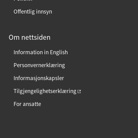
d
Offentlig innsyn
e
n
?
Om nettsiden
V
e
Information in English
l
g
Personvernerklæring
j
Informasjonskapsler
a
e
Tilgjengelighetserklæring
l
For ansatte
l
e
r
F
I
L
n
a
n
i