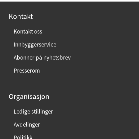
o
r
Kontakt
n
ø
Kontakt oss
y
Innbyggerservice
d
m
Abonner på nyhetsbrev
e
Presserom
d
d
e
Organisasjon
n
n
Ledige stillinger
e
Avdelinger
s
i
Politikk