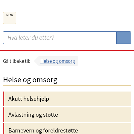
B
MENY
e
r
g
S
S
e
ø
ø
n
k
k
k
:
Gå tilbake til:
Helse og omsorg
o
m
Helse og omsorg
m
u
Akutt helsehjelp
n
e
Avlastning og støtte
Barnevern og foreldrestøtte