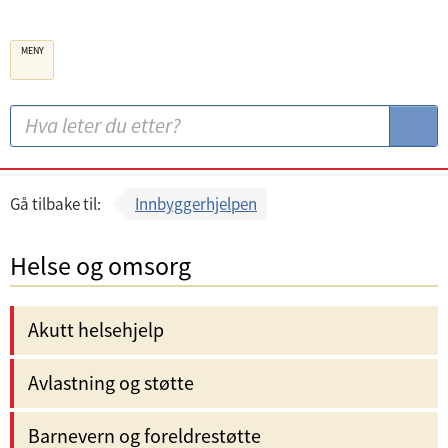
B
MENY
e
r
g
S
S
e
ø
ø
n
k
k
k
:
Gå tilbake til:
Innbyggerhjelpen
o
m
Helse og omsorg
m
u
Akutt helsehjelp
n
e
Avlastning og støtte
Barnevern og foreldrestøtte