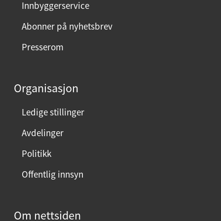
Innbyggerservice
d
m
Abonner på nyhetsbrev
e
Presserom
d
d
e
Organisasjon
n
n
Ledige stillinger
e
Avdelinger
s
i
Politikk
d
Offentlig innsyn
e
n
?
Om nettsiden
V