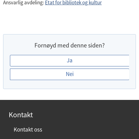
Ansvarlig avdeling:
Etat for bibliotek og kultur
Fornøyd med denne siden?
E
Ja
r
Nei
d
u
f
o
r
Kontakt
n
ø
Kontakt oss
y