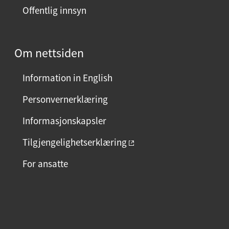
Offentlig innsyn
Om nettsiden
Information in English
Personvernerklæring
Informasjonskapsler
Tilgjengelighetserklæring
For ansatte
F
I
L
a
n
i
c
s
n