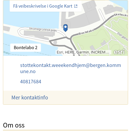
Få veibeskrivelse i Google Kart
B
Bontelabo 2
e
s
E
stottekontakt.weeekendhjem
@
bergen.komm
ø
-
une.no
k
p
s
T
40817684
o
a
e
s
d
l
t
r
Mer kontaktinfo
e
:
e
f
s
o
s
n
e
Om oss
:
: