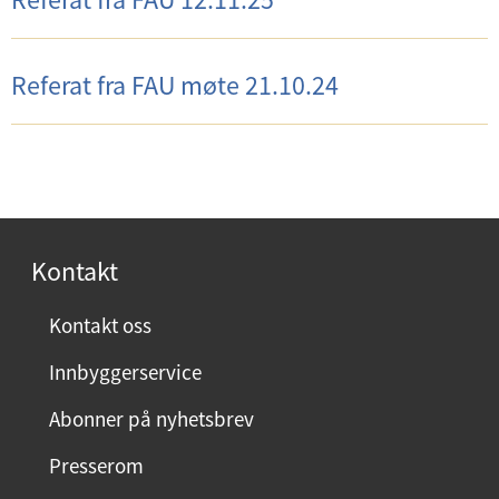
d
e
Referat fra FAU møte 21.10.24
r
m
e
n
y
Kontakt
Kontakt oss
Innbyggerservice
Abonner på nyhetsbrev
Presserom