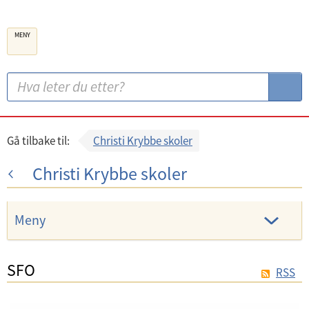
B
MENY
e
r
g
S
S
e
ø
ø
n
k
k
k
:
Gå tilbake til:
Christi Krybbe skoler
o
Christi Krybbe skoler
m
m
u
Meny
n
e
SFO
RSS